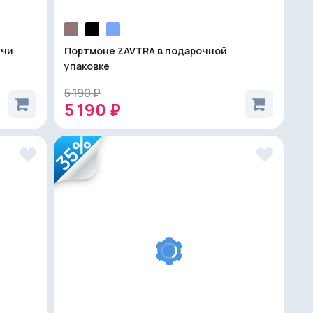
ечи
Портмоне ZAVTRA в подарочной
упаковке
5 190 ₽
5 190 ₽
35%