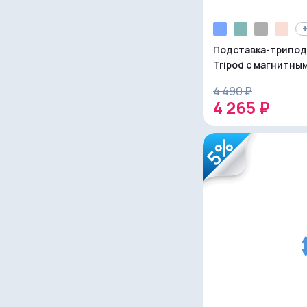
+
Подставка-трипод
Tripod с магнитны
4 490 ₽
4 265 ₽
5%