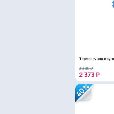
Термокружка с руч
3 390 ₽
2 373 ₽
40%