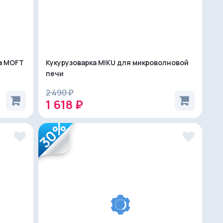
а MOFT
Кукурузоварка MIKU для микроволновой
печи
2 490 ₽
1 618 ₽
30%