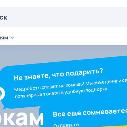
лям
Не знаете, что подарить?
о
Мэдроботс спешит на помощь! Мы объединили с
популярные товары в удобную подборку
ркам
Все еще сомневаете
Отправьте