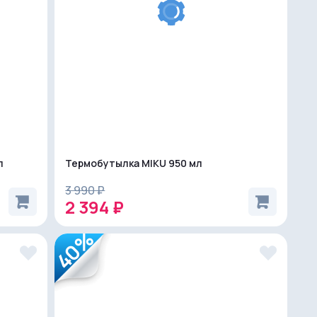
л
Термобутылка MIKU 950 мл
3 990 ₽
2 394 ₽
40%