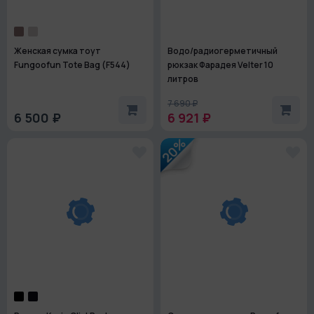
Женская сумка тоут
Водо/радиогерметичный
Fungoofun Tote Bag (F544)
рюкзак Фарадея Velter 10
литров
7 690 ₽
6 500 ₽
6 921 ₽
20%