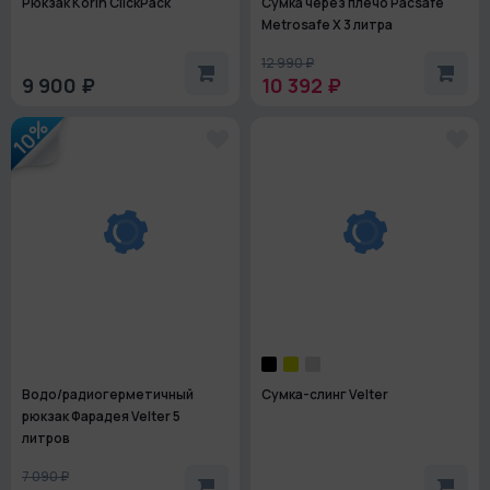
Рюкзак Korin ClickPack
Сумка через плечо Pacsafe
Metrosafe X 3 литра
12 990 ₽
9 900 ₽
10 392 ₽
10%
Водо/радиогерметичный
Сумка-слинг Velter
рюкзак Фарадея Velter 5
литров
7 090 ₽