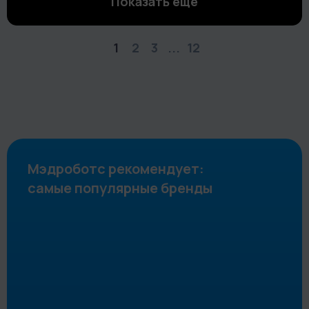
Показать еще
1
2
3
...
12
Мэдроботс рекомендует:
самые популярные бренды