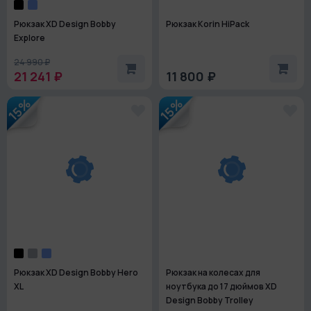
Рюкзак XD Design Bobby
Рюкзак Korin HiPack
Explore
24 990 ₽
21 241 ₽
11 800 ₽
15%
15%
Рюкзак XD Design Bobby Hero
Рюкзак на колесах для
XL
ноутбука до 17 дюймов XD
Design Bobby Trolley