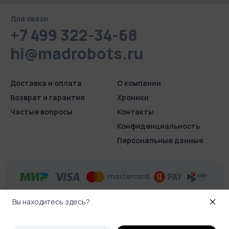
Для связи
+7 499 322-34-68
hi@madrobots.ru
Доставка и оплата
О компании
Возврат и гарантия
Хроники
Частые вопросы
Контакты
Конфиденциаль­ность
Персональные данные
Вы находитесь здесь?
© 2026 Madrobots.ru
.
Все права защищены