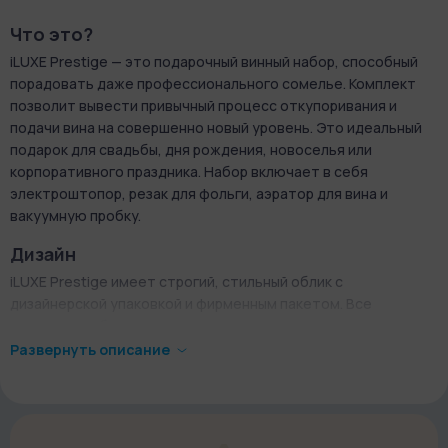
Что это?
iLUXE Prestige — это подарочный винный набор, способный
порадовать даже профессионального сомелье. Комплект
позволит вывести привычный процесс откупоривания и
подачи вина на совершенно новый уровень. Это идеальный
подарок для свадьбы, дня рождения, новоселья или
корпоративного праздника. Набор включает в себя
электроштопор, резак для фольги, аэратор для вина и
вакуумную пробку.
Дизайн
iLUXE Prestige имеет строгий, стильный облик с
дизайнерской упаковкой и фирменным пакетом. Все
элементы набора выполнены в минималистичном премиум-
дизайне. Такой техникой приятно пользоваться. Даже когда
Развернуть описание
аксессуары остаются без дела, они украшают собой
интерьер.
Коробка-шкатулка имеет магниты, выполнена в строгом