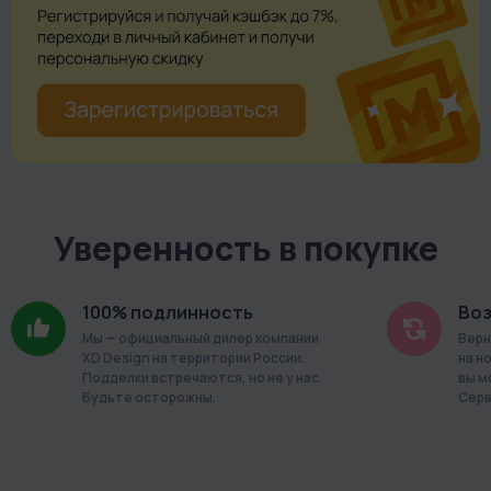
Вакуумная пробка
Вакуумная пробка позволяет плотно закупорить открытую
бутылку. Сохраняет вкус напитка в первозданном виде,
удаляет воздух и позволяет увеличить срок хранения.
Уверенность в покупке
100% подлинность
Воз
Мы — официальный дилер компании
Верн
XD Design на территории России.
на н
Подделки встречаются, но не у нас.
вы м
Будьте осторожны.
Серв