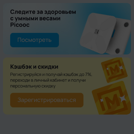
печи
При приготовлении всегда накрывайте Кукурузоварку
крышкой
Не держите Кукурузоварку в микроволновой печи
слишком долго и не нагревайте без продуктов
Доставайте из СВЧ-печи с помощью прихваток и обеими
руками
Ешьте початки, используя держатели, чтобы не
обжечься