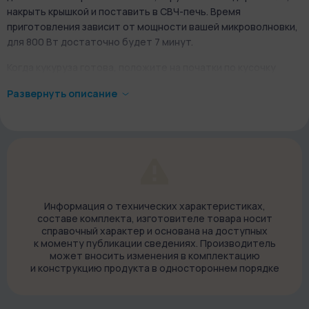
накрыть крышкой и поставить в СВЧ-печь. Время
приготовления зависит от мощности вашей микроволновки,
для 800 Вт достаточно будет 7 минут.
Когда кукуруза готова, положите на початки по кусочку
сливочного масла — так будет ещё вкуснее. Посолите и
Развернуть описание
поперчите по вкусу. Приятного аппетита!
Кукурузоварка изготовлена из безопасного пищевого
пластика и ухаживать за ней очень просто. Ее можно мыть в
посудомоечной машине или руками — мягкой губкой и
моющим средством.
Правила безопасности
Информация о технических характеристиках,
Время приготовления может отличаться в зависимости от
составе комплекта, изготовителе товара носит
мощности микроволновой печи. Подберите правильные
справочный характер и основана на доступных
к моменту публикации сведениях. Производитель
настройки вашей кухонной техники, чтобы добиться
может вносить изменения в комплектацию
идеального сочетания аромата, вкуса и текстуры готового
и конструкцию продукта в одностороннем порядке
блюда.
Используйте Кукурузоварку MIKU только в микроволновой