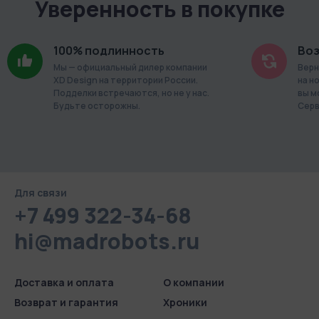
Уверенность в покупке
100% подлинность
Воз
Мы — официальный дилер компании
Верн
XD Design на территории России.
на н
Подделки встречаются, но не у нас.
вы м
Будьте осторожны.
Серв
Для связи
+7 499 322-34-68
hi@madrobots.ru
Доставка и оплата
О компании
Возврат и гарантия
Хроники