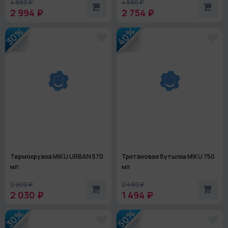
4 990 ₽
4 590 ₽
2 994 ₽
2 754 ₽
40%
30%
Термокружка MIKU URBAN 570
Тритановая бутылка MIKU 750
мл
мл
2 900 ₽
2 490 ₽
2 030 ₽
1 494 ₽
50%
30%