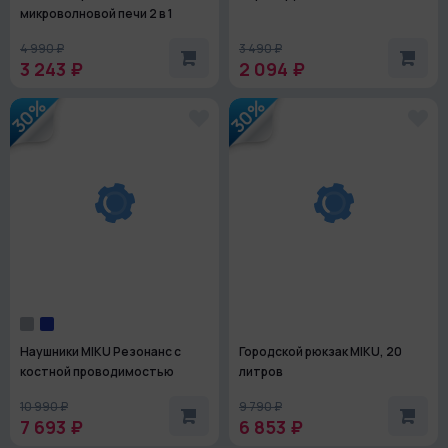
микроволновой печи 2 в 1
4 990 ₽
3 490 ₽
3 243 ₽
2 094 ₽
30%
30%
Наушники MIKU Резонанс с
Городской рюкзак MIKU, 20
костной проводимостью
литров
10 990 ₽
9 790 ₽
7 693 ₽
6 853 ₽