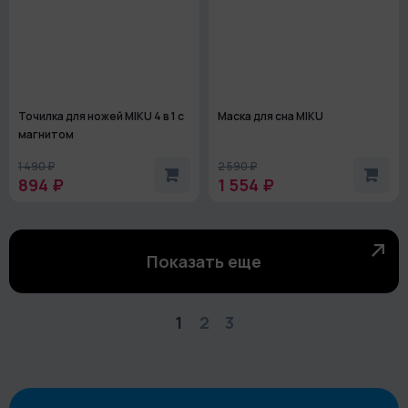
Точилка для ножей MIKU 4 в 1 с
Маска для сна MIKU
магнитом
1 490 ₽
2 590 ₽
894 ₽
1 554 ₽
Показать еще
1
2
3