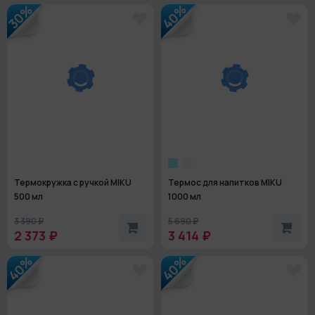
40%
30%
Термокружка с ручкой MIKU
Термос для напитков MIKU
500 мл
1000 мл
3 390 ₽
5 690 ₽
2 373 ₽
3 414 ₽
40%
40%