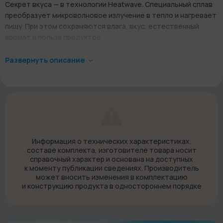
Секрет вкуса — в технологии Heatwave. Специальный сплав
преобразует микроволновое излучение в тепло и нагревает
пищу. При этом сохраняются влага, вкус, естественный
аромат и польза продуктов.
Готовьте яичницу, кашу и котлеты в
Развернуть описание
микроволновке
В комплект входит сразу 2 контейнера для разных блюд.
Маленький подойдет для котлет или яиц. Большой — для
крупы или овощей. Выберите контейнер, немного смажьте
маслом, положите продукты и поставьте в микроволновую
печь. Нажмите «Старт». Подождите несколько минут, в
зависимости от мощности вашей СВЧ-печи, — и готово.
Информация о технических характеристиках,
составе комплекта, изготовителе товара носит
Идеальная яичница
будет у вас на столе через 3 минуты.
справочный характер и основана на доступных
Аккуратно разбейте яйца, влейте по одному в каждую
к моменту публикации сведениях. Производитель
ячейку маленького контейнера. Плотно накройте крышкой и
может вносить изменения в комплектацию
и конструкцию продукта в одностороннем порядке
поставьте в микроволновую печь.
Для приготовления мяса потребуется всего 8 минут.
Возьмите небольшие охлажденные
котлеты
или