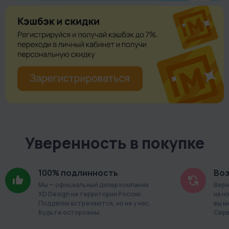
Уверенность в покупке
100% подлинность
Воз
Мы — официальный дилер компании
Верн
XD Design на территории России.
на н
Подделки встречаются, но не у нас.
вы м
Будьте осторожны.
Серв