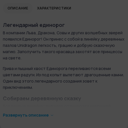
ОПИСАНИЕ
ХАРАКТЕРИСТИКИ
Легендарный единорог
В компании Льва, Дракона, Совы и других волшебных зверей
появился Единорог! Он принес с собой в линейку деревянных
пазлов Unidragon легкость, грацию и добрую сказочную
магию. Заполучить такого красавца захотят все принцессы
на свете.
Грива и пышный хвост Единорога переливаются всеми
цветами радуги. Из под копыт вылетают драгоценные камни.
Один вид этого легендарного создания зовет к
приключениям.
Собираем деревянную сказку
Все пазлы в линейке Unidragon отличаются картинкой,
формой, деталями и настроением. Во время сборки этого
Развернуть описание
уникального пазла вы перенесетесь в мир древних сказок и
легенд. Каждый кусочек головоломки имеет свою