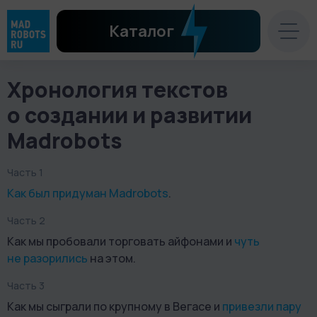
Каталог
Хронология текстов
о создании и развитии
Madrobots
Часть 1
Как был придуман Madrobots
.
Часть 2
Как мы пробовали торговать айфонами и
чуть
не разорились
на этом.
Часть 3
Как мы сыграли по крупному в Вегасе и
привезли пару