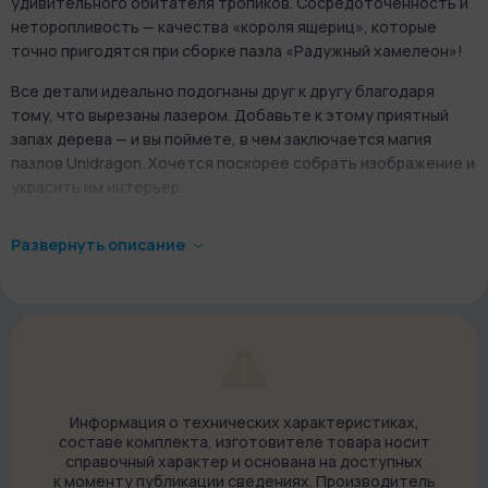
удивительного обитателя тропиков. Сосредоточенность и
неторопливость — качества «короля ящериц», которые
точно пригодятся при сборке пазла «Радужный хамелеон»!
Все детали идеально подогнаны друг к другу благодаря
тому, что вырезаны лазером. Добавьте к этому приятный
запах дерева — и вы поймете, в чем заключается магия
пазлов Unidragon. Хочется поскорее собрать изображение и
украсить им интерьер.
Собираем деревянную сказку
Развернуть описание
Информация о технических характеристиках,
составе комплекта, изготовителе товара носит
справочный характер и основана на доступных
к моменту публикации сведениях. Производитель