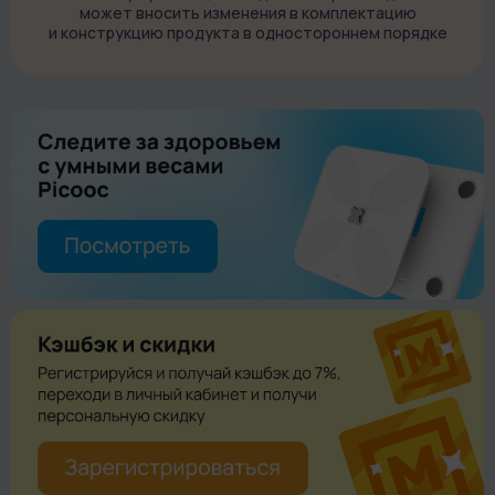
может вносить изменения в комплектацию
и конструкцию продукта в одностороннем порядке
Пазлы Unidragon созданы талантливыми дизайнерами по
уникальным эскизам и принесут массу удовольствия в
процессе сборки. Каждая деталь головоломки уникальна и
отличается от других формой, деталями и настроением.
Сложить изображение хамелеона предлагается из фигурок
в форме листьев, тропических птиц, проворных ящериц и
экзотических животных.
Детали пазла идеально подходят друг к другу. Их приятно
держать в руках, интересно разглядывать и наслаждаться
процессом.
Размеры и сложность