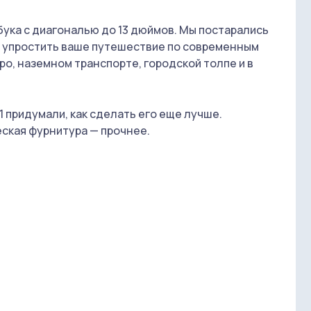
ука с диагональю до 13 дюймов. Мы постарались
ы упростить ваше путешествие по современным
о, наземном транспорте, городской толпе и в
21 придумали, как сделать его еще лучше.
ская фурнитура — прочнее.
тканевых вставок — катионик. Спинка — мягкая и
е — для ноутбука или планшета. Боковое
фона и зарядки. Оно сделано таким образом,
, просто перевесив рюкзак на правое плечо.