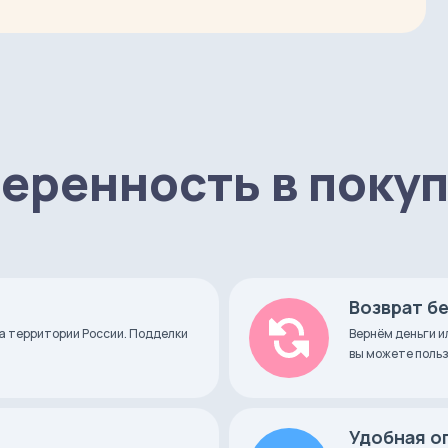
одель
еренность в поку
Возврат б
а территории России. Подделки
Вернём деньги и
вы можете польз
дюймов ZAVTRA
Удобная о