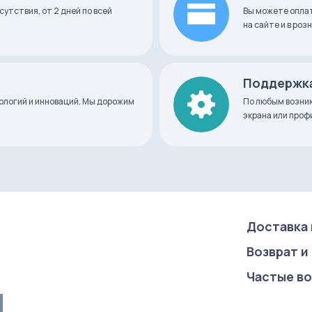
сутствия, от 2 дней по всей
Вы можете оплат
на сайте и в ро
Поддержка
нологий и инноваций. Мы дорожим
По любым возник
экрана или про
Доставка 
Возврат и
Частые в
u