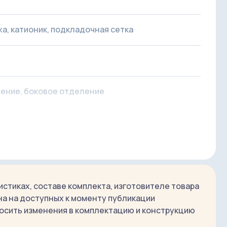
портной карты или пропуска. Если захочется
а, размещенная между лямок.
а, катионик, подкладочная сетка
жно заботится о ваших вещах. Благодаря
под одеждой! Эта опция будет полезна самым
ение, боковое отделение
я моделей с диагональю экрана до 13 дюймов, в
ой карты
″ и Macbook Pro 13″.
ншет до 13” и документы
стиках, составе комплекта, изготовителе товара
на на доступных к моменту публикации
осить изменения в комплектацию и конструкцию
ноутбука