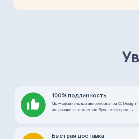
Особенности рюкзака
облегченная м
Объем
4 литра
Размеры
350 х 250 х 35 мм
Ув
Вес
350 г
Страна-производитель
Россия
100% подлинность
Мы — официальный дилер компании XD Design н
Что в коробке
встречаются, но не у нас. Будьте осторожны.
Минималистичный рюкзак для ноутбука до 13 
Быстрая доставка