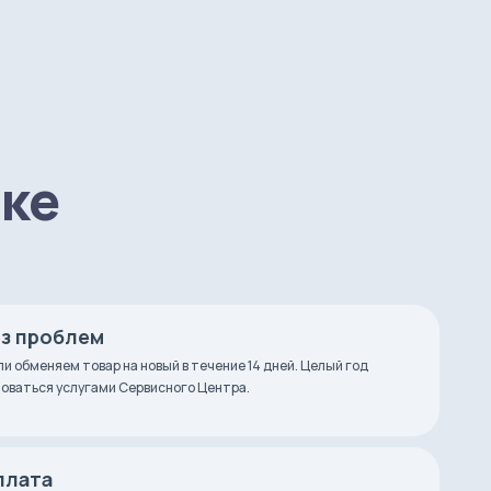
пке
ез проблем
ли обменяем товар на новый в течение 14 дней. Целый год
оваться услугами Сервисного Центра.
плата