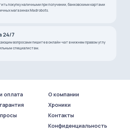
ить покупку наличными при получении, банковскими картами
зничных магазинах Madrobots.
 24/7
ающим вопросами пишите в онлайн-чат в нижнем правом углу
фильным специалистам.
и оплата
О компании
 гарантия
Хроники
опросы
Контакты
Конфиденциаль­ность