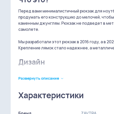
Перед вами минималистичный рюкзак для ноутб
продумать его конструкцию до мелочей, чтоб
каменным джунглям. Рюкзак не подведет в метр
самолете.
Мы разработали этот рюкзак в 2016 году, а в 20
Крепление лямок стало надежнее, а металличе
Дизайн
Рюкзак сделан из натуральной кожи. Материал 
Развернуть описание
дышащая, благодаря неопрену.
В рюкзаке два отделения с молниями. Основно
Характеристики
подойдет для документов или мобильного теле
чтобы вы могли получить доступ к содержимому
Бренд
ZAVTRA