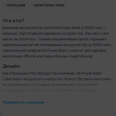
ОПИСАНИЕ
ХАРАКТЕРИСТИКИ
Что это?
Внешний аккумулятор Xiaomi Mi Power Bank 2 10000 мАч —
мощное, портативное зарядное устройство, без чего уже
никак не обойтись. Тонкий алюминиевый корпус скрывает
оригинальный литий-полимерный аккумулятор на 10000 мАч.
Накопленной энергии Mi Power Bank 2 хватит для зарядки
нескольких iPhone или пары обычных смартфонов.
Дизайн
Как и большинство продуктов компании, Mi Power Bank
2 выглядит аккуратно и неброско. Корпус батареи выполнен
из алюминиевого сплава с применением технологии
анодирования, за счет чего он обрел более прочную
структуру и стал более износостойким. Уникальный корпус
также обладает антикоррозийным
Развернуть описание
и протевозапотевающими свойствами. Благодаря
пескоструйной очистке и закругленным краям в 180°,