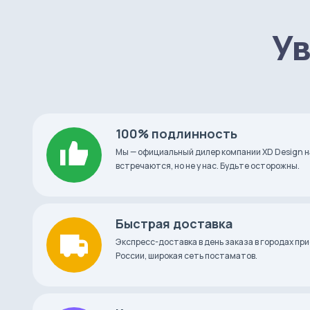
Что в коробке
Ув
Трекер удаленности BeeWi Bluetooth Smart Tra
Батарейка CR2032
Документация
100% подлинность
Мы — официальный дилер компании XD Design н
встречаются, но не у нас. Будьте осторожны.
Быстрая доставка
Экспресс-доставка в день заказа в городах при
России, широкая сеть постаматов.