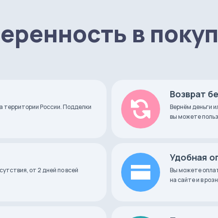
еренность в поку
cker
Возврат б
а территории России. Подделки
Вернём деньги и
вы можете польз
Удобная о
сутствия, от 2 дней по всей
Вы можете оплат
на сайте и в ро