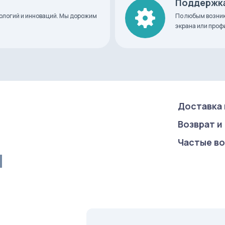
Поддержка
нологий и инноваций. Мы дорожим
По любым возник
экрана или про
Доставка 
Возврат и
Частые в
u