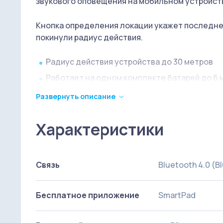
звукового оповещения на мобильном устройст
Кнопка определения локации укажет последне
покинули радиус действия.
Радиус действия устройства до 30 метров
Работает на одном комплекте батарей до 6
Можно подключить до 8 Bluetooth LE устро
Развернуть описание
Чтобы подключиться к трекеру удаленно п
Характеристики
Дизайн
Небольшое устройство размером не превосход
Связь
Bluetooth 4.0 (B
Маленькая белая «шайба» с сенсорной кнопкой
занимает минимум места, но станет надежным 
драгоценное время на поиски ключей или моб
Бесплатное приложение
SmartPad
Устройство влагонепроницаемо. Встроенной ба