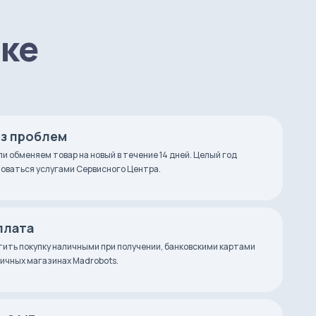
пке
ез проблем
ли обменяем товар на новый в течение 14 дней. Целый год
оваться услугами Сервисного Центра.
плата
ить покупку наличными при получении, банковскими картами
зничных магазинах Madrobots.