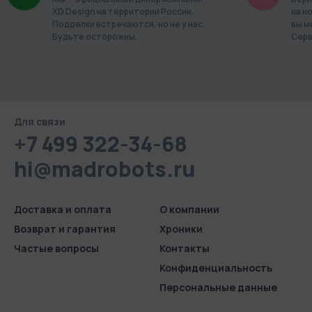
XD Design на территории России.
на н
Подделки встречаются, но не у нас.
вы м
Будьте осторожны.
Серв
Для связи
+7 499 322-34-68
hi@madrobots.ru
Доставка и оплата
О компании
Возврат и гарантия
Хроники
Частые вопросы
Контакты
Конфиденциаль­ность
Персональные данные