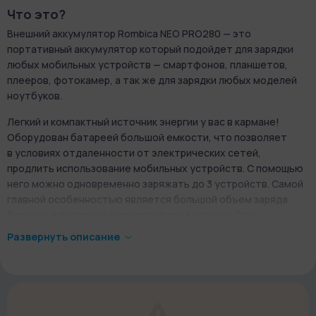
Что это?
Внешний аккумулятор Rombica NEO PRO280 — это
портативный аккумулятор который подойдет для зарядки
любых мобильных устройств — смартфонов, планшетов,
плееров, фотокамер, а так же для зарядки любых моделей
ноутбуков.
Легкий и компактный источник энергии у вас в кармане!
Оборудован батареей большой емкости, что позволяет
в условиях отдаленности от электрических сетей,
продлить использование мобильных устройств. С помощью
него можно одновременно заряжать до 3 устройств. Самой
главной особенностью является большой объем заряда
батареи и входящие в комплект переходники. Это
позволяет заряжать абсолютно любые модели ноутбуков,
Развернуть описание
включая Apple MacBook. В комплекте 2 кабеля для зарядки
(MagSafe 1 и 2), а также 10 адаптеров для популярных
ноутбуков.
Маленькие LED индикаторы будут держать в курсе