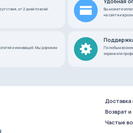
Удобная о
сутствия, от 2 дней по всей
Вы можете оплат
на сайте и в ро
Поддержка
нологий и инноваций. Мы дорожим
По любым возник
экрана или про
Доставка 
Возврат и
Частые в
u