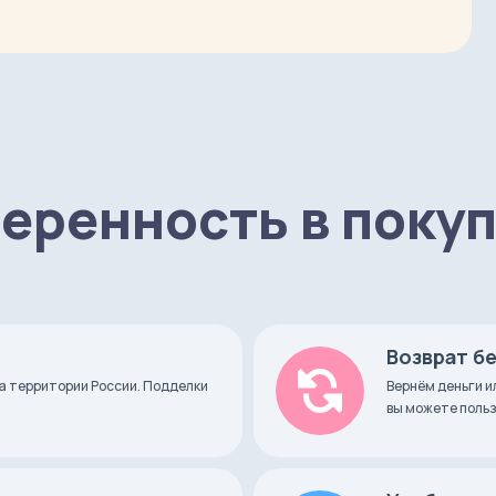
ый свет)
етной свет)
еренность в поку
Возврат б
а территории России. Подделки
Вернём деньги и
вы можете польз