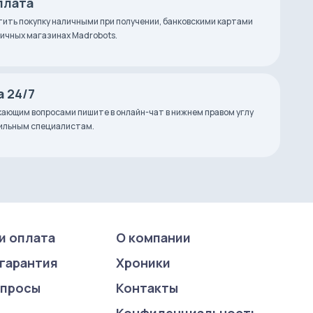
плата
ить покупку наличными при получении, банковскими картами
зничных магазинах Madrobots.
 24/7
ающим вопросами пишите в онлайн-чат в нижнем правом углу
фильным специалистам.
и оплата
О компании
 гарантия
Хроники
опросы
Контакты
Конфиденциаль­ность