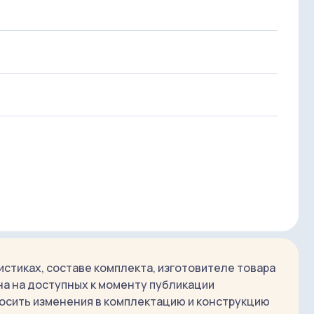
ает мягкий равномерно рассеянный свет, не
ый свет)
етной свет)
ена цвета
стиках, составе комплекта, изготовителе товара
на на доступных к моменту публикации
осить изменения в комплектацию и конструкцию