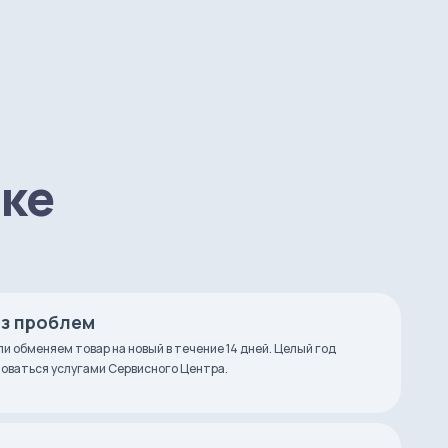
пке
ез проблем
ли обменяем товар на новый в течение 14 дней. Целый год
оваться услугами Сервисного Центра.