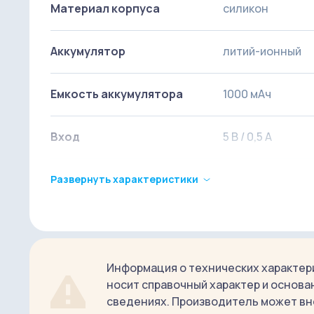
беспрерывной работы. Rombica LED Bunny излуч
Материал корпуса
силикон
вызывающий утомляемости глаз.
Аккумулятор
литий-ионный
Емкость аккумулятора
1000 мАч
Вход
5 В / 0,5 А
Максимальная мощность
до 0,4 Ватт (бел
Развернуть характеристики
светодиодов
до 0,2 Ватт (цв
белый свет
Режимы работы
градиентная см
Информация о технических характери
фиксация цвета
носит справочный характер и основа
сведениях. Производитель может вн
Срок службы светодиодов
до 30 000 часов