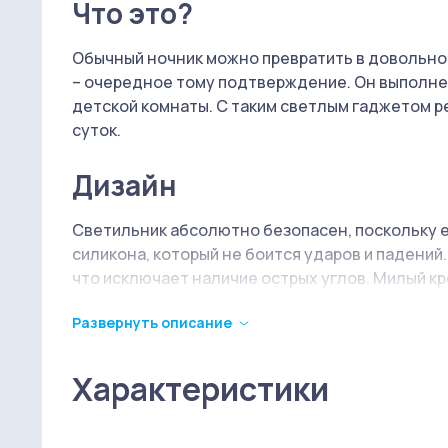
Что это?
Обычный ночник можно превратить в довольно 
– очередное тому подтверждение. Он выполнен
детской комнаты. С таким светлым гаджетом р
суток.
Дизайн
Светильник абсолютно безопасен, поскольку ег
силикона, который не боится ударов и падений
что исключает наличие острых углов. Милый кр
Развернуть описание
Как это работает?
Внутри светильника установлены высококаче
Характеристики
температуру и цвет свечения можно на любой 
встроенного литий-ионного аккумулятора, емк