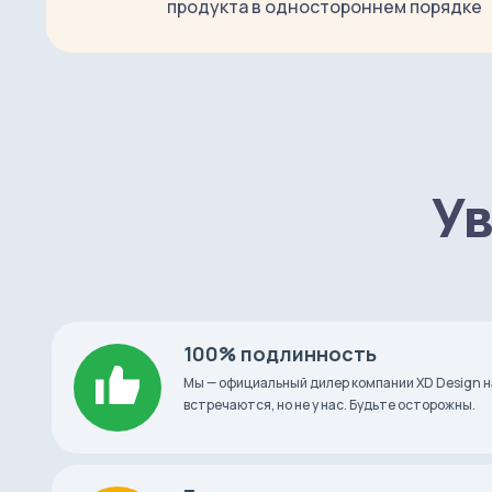
продукта в одностороннем порядке
до 6 часов (бел
Время автономной работы
до 12 часов (цв
Размеры
115 х 102 х 158 мм
Ув
Вес
200 г
Страна-производитель
Китай
100% подлинность
Что в коробке
Мы — официальный дилер компании XD Design н
встречаются, но не у нас. Будьте осторожны.
Светильник Rombica LED Bunny
Зарядный кабель