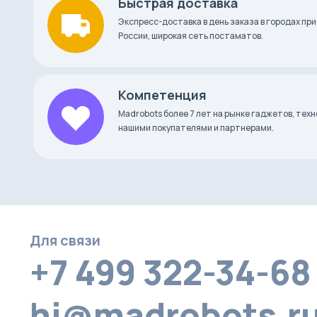
Быстрая доставка
Документация
Экспресс-доставка в день заказа в городах при
России, широкая сеть постаматов.
Компетенция
Madrobots более 7 лет на рынке гаджетов, тех
нашими покупателями и партнерами.
Для связи
+7 499 322-34-68
hi@madrobots.r