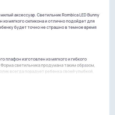
милый аксессуар. Светильник Rombica LED Bunny
 из мягкого силикона и отлично подойдет для
ебенку будет точно не страшно в темное время
о плафон изготовлен из мягкого и гибкого
. Форма светильника продумана таким образом,
олик всегда порадует ребенка своей улыбкой.
ственные RGB-светодиоды. Менять цветовую
вкус. Питание осуществляется за счет
ость которого обеспечивает до 12 часов