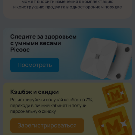
может вносить изменения в комплектацию
время.
и конструкцию продукта в одностороннем порядке
Акселерометр отслеживает движение щетки в шести
плоскостях и точно определяет ее положение в полости
рта. Благодаря этому устройство подстраивает частоту
движений под определенную область чистки, обеспечивая
максимальную эффективность.
Превосходное очищение обеспечивают специальные
ромбовидные щетинки DuPont. Они соответствуют
международным стандартам, безопасны для десен и
удаляют зубной налет лучше, чем волокна обычных щеток.
Т1 работает от аккумулятора емкостью 2500 мАч. Он
держит заряд до 180 дней при ежедневном использовании
щетки. Кабель Type-C для зарядки входит в комплект. У
гаджета есть функция быстрой зарядки. Когда аккумулятор
разряжен, подключите щетку к сети на пару минут — этого
заряда хватит на одну чистку.
Управление