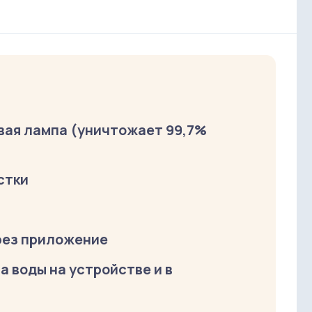
вая лампа (уничтожает 99,7%
стки
рез приложение
а воды на устройстве и в