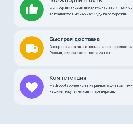
100% подлинность
Мы — официальный дилер компании XD Design н
встречаются, но не у нас. Будьте осторожны.
Быстрая доставка
Экспресс-доставка в день заказа в городах при
России, широкая сеть постаматов.
Компетенция
Madrobots более 7 лет на рынке гаджетов, тех
нашими покупателями и партнерами.
Внутри корпуса – прозрачный съемный резерву
ультрафиолетовая лампа, крышка и сменный фи