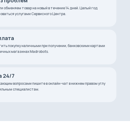
ез проблем
ли обменяем товар на новый в течение 14 дней. Целый год
оваться услугами Сервисного Центра.
плата
ить покупку наличными при получении, банковскими картами
зничных магазинах Madrobots.
 24/7
ающим вопросами пишите в онлайн-чат в нижнем правом углу
фильным специалистам.