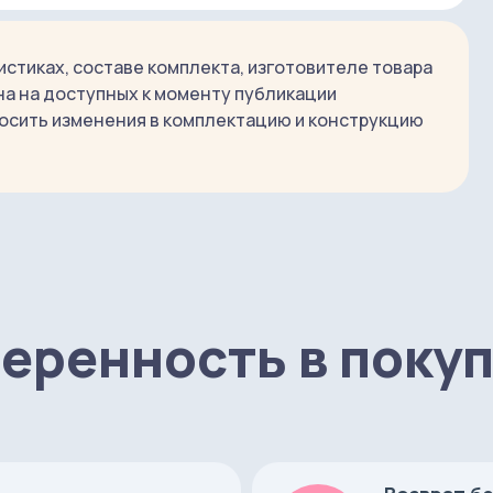
neer. На экране своего смартфона вы сразу
а качества. Petoneer Fresco Ultra напомнит вам,
стиках, составе комплекта, изготовителе товара
сос.
на на доступных к моменту публикации
осить изменения в комплектацию и конструкцию
н из белого пластика. Размеры устройства: 20,8
рхней открытой части, к которой у животного
е дают жидкости разбрызгиваться.
еренность в поку