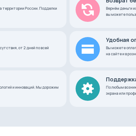
Возврат б
а территории России. Подделки
Вернём деньги и
вы можете польз
Удобная о
сутствия, от 2 дней по всей
Вы можете оплат
на сайте и в ро
Поддержка
нологий и инноваций. Мы дорожим
По любым возник
экрана или про
ар для воды объемом 2 литра, бесшумный насос,
льтр с подставкой.