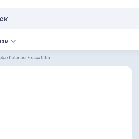
лям
обак Petoneer Fresco Ultra