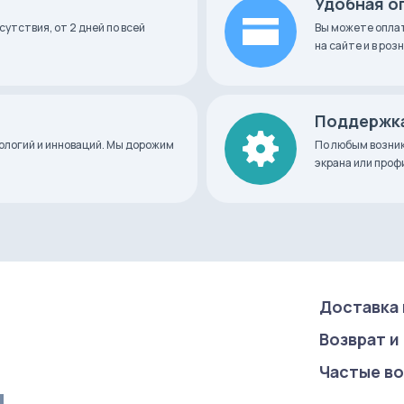
Удобная о
сутствия, от 2 дней по всей
Вы можете оплат
на сайте и в ро
лосовое управление
Поддержка
 Series
нологий и инноваций. Мы дорожим
По любым возник
экрана или про
ndroid
01+
Доставка 
Возврат и
Частые в
u