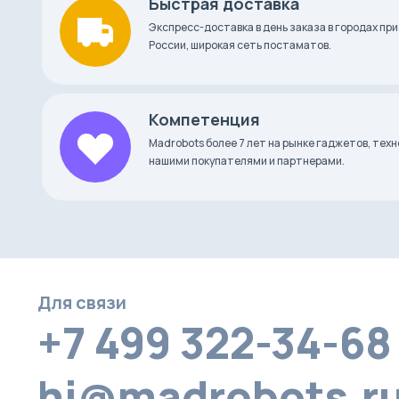
Быстрая доставка
Максимальное количество
16,7 миллионов
Экспресс-доставка в день заказа в городах при
цветов
России, широкая сеть постаматов.
Регуляция яркости
приложение, го
Компетенция
Приложение
Nanoleaf Smarter
Madrobots более 7 лет на рынке гаджетов, тех
нашими покупателями и партнерами.
Управление
Apple HomeKit, A
Совместимость
iOS8+, Android 5.
Для связи
Страна-производитель
Китай
+7 499 322-34-68
Что в коробке
hi@madrobots.r