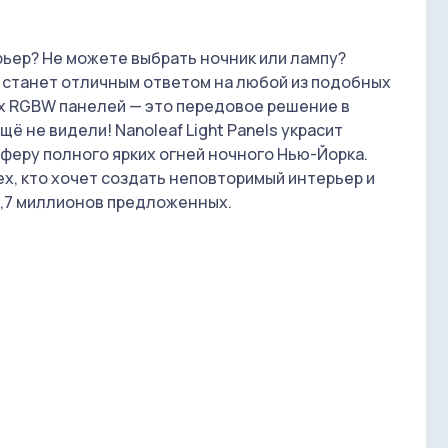
рьер? Не можете выбрать ночник или лампу?
s станет отличным ответом на любой из подобных
ых RGBW панелей — это передовое решение в
ё не видели! Nanoleaf Light Panels украсит
феру полного ярких огней ночного Нью-Йорка.
х, кто хочет создать неповторимый интерьер и
6,7 миллионов предложенных.
 форме равносторонних треугольников со
одаря уникальному креплению в виде конструктора
 гранями и создавать причудливые
ht Panels, яркость и контрастность ее свечения
 Series.