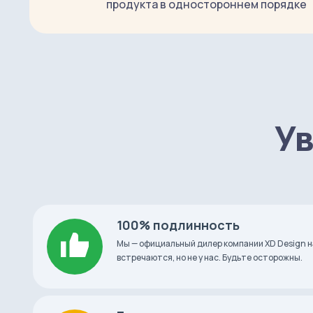
продукта в одностороннем порядке
Коэффициент мощности
0.7
Тип лампы
RGBW, LED
Температура цвета
2200-5000K
Ув
Материал
пластик, акрил
Напряжение
100 В -240 В
100% подлинность
Беспроводной интерфейс
WI-FI (2.4 Ггц b/g
Мы — официальный дилер компании XD Design н
встречаются, но не у нас. Будьте осторожны.
Время работы
25.000 часов