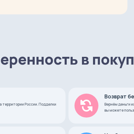
еренность в поку
Возврат б
)
а территории России. Подделки
Вернём деньги и
вы можете польз