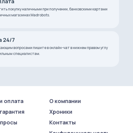
плата
ить покупку наличными при получении, банковскими картами
зничных магазинах Madrobots.
 24/7
ающим вопросами пишите в онлайн-чат в нижнем правом углу
фильным специалистам.
и оплата
О компании
 гарантия
Хроники
опросы
Контакты
Конфиденциаль­ность