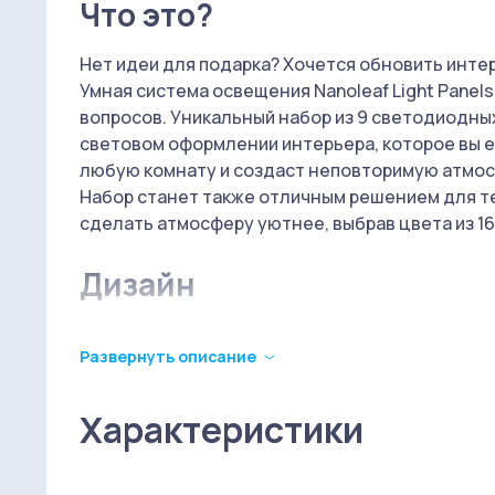
Что это?
Нет идеи для подарка? Хочется обновить инте
Умная система освещения Nanoleaf Light Panel
вопросов. Уникальный набор из 9 светодиодн
световом оформлении интерьера, которое вы ещ
любую комнату и создаст неповторимую атмос
Набор станет также отличным решением для те
сделать атмосферу уютнее, выбрав цвета из 1
Дизайн
Светодиодные модульные панели выполнены в
Развернуть описание
сторонами 24 см, высота панели — 21 см. Благ
можно соединять треугольные ячейки разными
геометрические фигуры. Цвет каждой панели Lig
Характеристики
устанавливается в приложении Nanoleaf Smarter