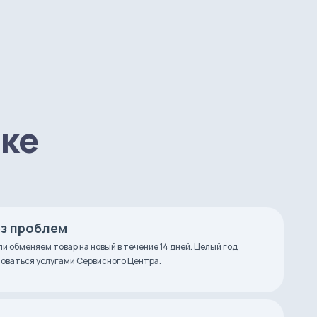
пке
ез проблем
ли обменяем товар на новый в течение 14 дней. Целый год
оваться услугами Сервисного Центра.