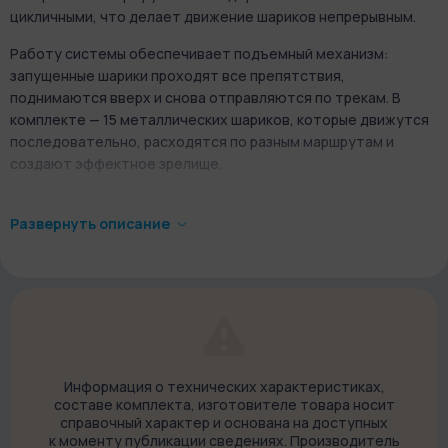
цикличными, что делает движение шариков непрерывным.
Работу системы обеспечивает подъемный механизм:
запущенные шарики проходят все препятствия,
поднимаются вверх и снова отправляются по трекам. В
комплекте — 15 металлических шариков, которые движутся
последовательно, расходятся по разным маршрутам и
создают эффектное зрелище.
Готовая модель функционирует без электричества. Все
элементы работают за счет инерции и плавного
Развернуть описание
взаимодействия деталей, движутся плавно и равномерно.
Собирается без клея.
Конструктор Бегущий Лабиринт Марбл развивает
логическое мышление, усидчивость, внимание к деталям и
интерес к технике. Подходит для подростков от 14 лет и
взрослых. Станет прекрасным совместным занятием и в
Информация о технических характеристиках,
готовом виде украсит интерьер.
составе комплекта, изготовителе товара носит
справочный характер и основана на доступных
к моменту публикации сведениях. Производитель