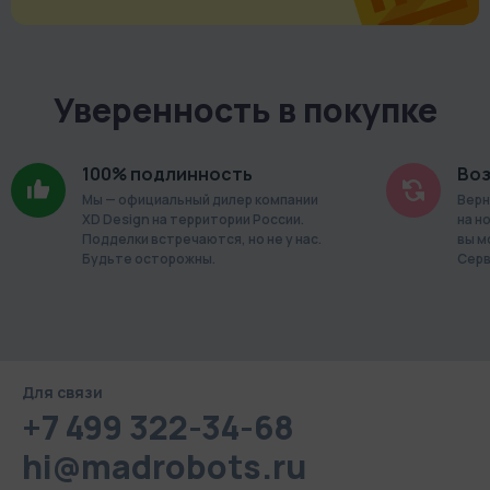
Уверенность в покупке
100% подлинность
Воз
Мы — официальный дилер компании
Верн
XD Design на территории России.
на н
Подделки встречаются, но не у нас.
вы м
Будьте осторожны.
Серв
Для связи
+7 499 322-34-68
hi@madrobots.ru