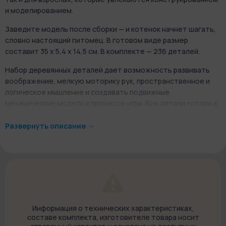
и моделированием.
Заведите модель после сборки — и котенок начнет шагать,
словно настоящий питомец. В готовом виде размер
составит 35 x 5,4 x 14,5 см. В комплекте — 236 деталей.
Набор деревянных деталей дает возможность развивать
воображение, мелкую моторику рук, пространственное и
логическое мышление и создавать подвижные
механические модели в процессе игры. Все детали готовы к
сборке, дополнительные инструменты и клей не
понадобятся.
Развернуть описание
Детали имеют соответствующий стилистике дизайн:
тонкие линии изображают шерсть, усы и складки на теле
животного. В результате сборки получается полноценная
красивая игрушка с подвижными элементами.
Информация о технических характеристиках,
составе комплекта, изготовителе товара носит