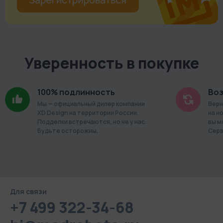
Уверенность в покупке
100% подлинность
Воз
Мы — официальный дилер компании
Верн
XD Design на территории России.
на н
Подделки встречаются, но не у нас.
вы м
Будьте осторожны.
Серв
Для связи
+7 499 322-34-68