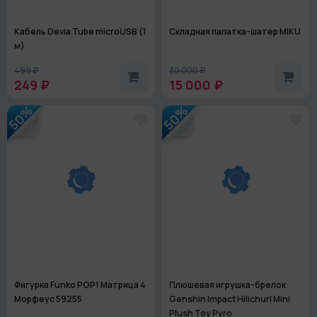
Кабель Devia Tube microUSB (1
Складная палатка-шатер MIKU
м)
499 ₽
30 000 ₽
249 ₽
15 000 ₽
50%
50%
Фигурка Funko POP! Матрица 4
Плюшевая игрушка-брелок
Морфеус 59255
Genshin Impact Hilichurl Mini
Plush Toy Pyro