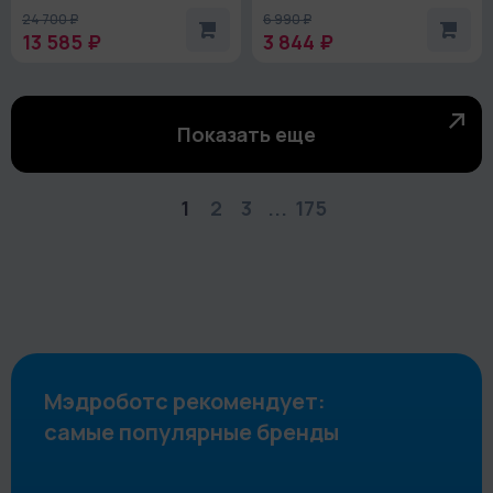
24 700 ₽
6 990 ₽
13 585 ₽
3 844 ₽
Показать еще
1
2
3
...
175
Мэдроботс рекомендует:
самые популярные бренды