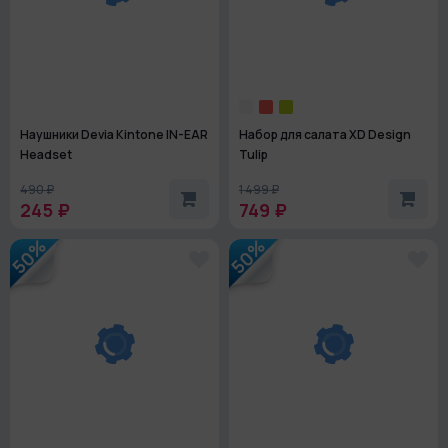
Наушники Devia Kintone IN-EAR
Набор для салата XD Design
Headset
Tulip
490 ₽
1 499 ₽
245 ₽
749 ₽
50%
50%