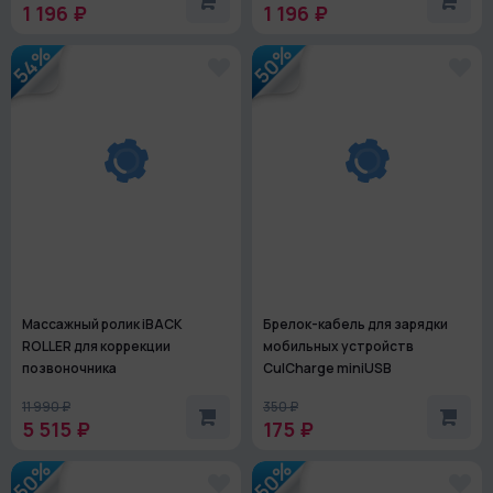
1 196 ₽
1 196 ₽
50%
54%
Массажный ролик iBACK
Брелок-кабель для зарядки
ROLLER для коррекции
мобильных устройств
позвоночника
CulCharge miniUSB
11 990 ₽
350 ₽
5 515 ₽
175 ₽
50%
50%