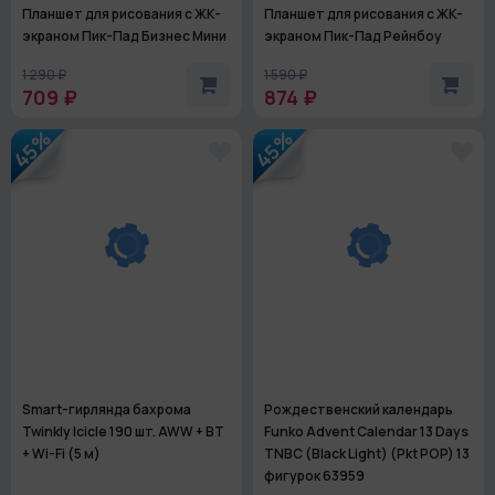
Планшет для рисования с ЖК-
Планшет для рисования с ЖК-
экраном Пик-Пад Бизнес Мини
экраном Пик-Пад Рейнбоу
1 290 ₽
1 590 ₽
709 ₽
874 ₽
45%
45%
Smart-гирлянда бахрома
Рождественский календарь
Twinkly Icicle 190 шт. AWW + BT
Funko Advent Calendar 13 Days
+ Wi-Fi (5 м)
TNBC (Black Light) (Pkt POP) 13
фигурок 63959