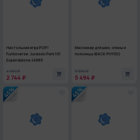
Настольная игра POP!
Массажер для шеи, спины и
Funkoverse: Jurassic Park 101
поясницы iBACK PHYSIO
Expandalone 45889
4 990 ₽
9 990 ₽
2 744 ₽
5 494 ₽
45%
45%