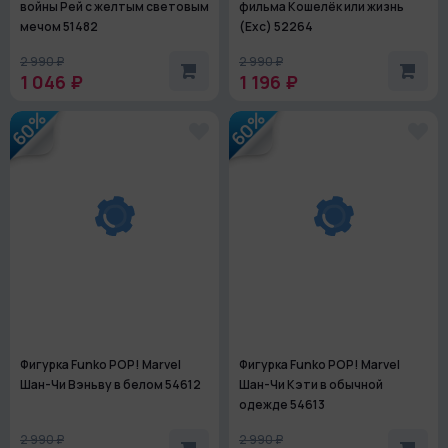
войны Рей с желтым световым
фильма Кошелёк или жизнь
мечом 51482
(Exc) 52264
2 990 ₽
2 990 ₽
1 046 ₽
1 196 ₽
60%
60%
Фигурка Funko POP! Marvel
Фигурка Funko POP! Marvel
Шан-Чи Вэньву в белом 54612
Шан-Чи Кэти в обычной
одежде 54613
2 990 ₽
2 990 ₽