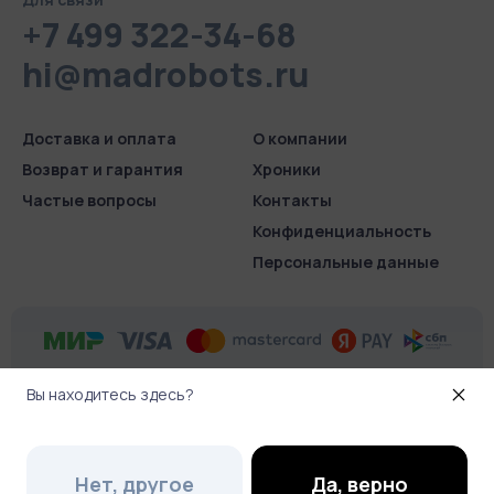
+7 499 322-34-68
hi@madrobots.ru
Доставка и оплата
О компании
Возврат и гарантия
Хроники
Частые вопросы
Контакты
Конфиденциаль­ность
Персональные данные
Вы находитесь здесь?
© 2026 Madrobots.ru
.
Все права защищены
Нет, другое
Да, верно