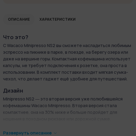
ОПИСАНИЕ
ХАРАКТЕРИСТИКИ
Что это?
С Wacaco Minipresso NS2 вы сможете насладиться любимым
эспрессо на пикнике в парке, в поезде, на берегу озера или
даже на вершине горы. Компактная кофемашина использует
капсулы, не требует подключения к розетке, она проста в
использовании. В комплект поставки входит мягкая сумка-
чехол, что делает гаджет ещё удобнее для путешествий.
Дизайн
Minipresso NS2 ― это вторая версия уже полюбившейся
кофемашины Wacaco Minipresso. Вторая версия стала
компактнее, она на 30% ниже и больше подойдет для
ношения в походном рюкзаке или дорожной сумке.
Minipresso NS2 выполнена в форме цилиндра высотой около
Развернуть описание