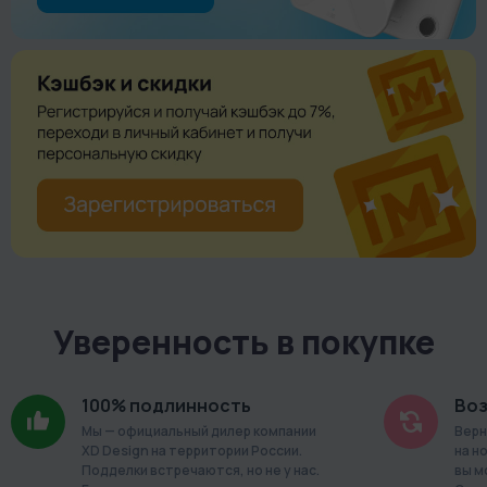
Уверенность в покупке
100% подлинность
Воз
Мы — официальный дилер компании
Верн
XD Design на территории России.
на н
Подделки встречаются, но не у нас.
вы м