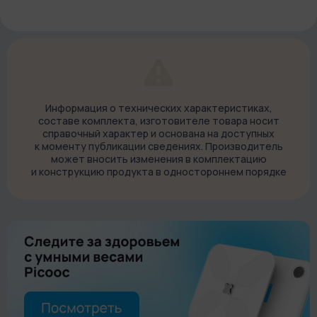
13 сантиметров и диаметров 6 сантиметров. Модель имеет
теплоизоляционный корпус с двойными стенками. Таким
образом вы можете заранее налить внутрь кипяток, чтобы
приготовить кофе в любой удобный момент.
Завинчивающуюся крышку девайса можно использовать в
качестве чашки для готового напитка. На корпусе
расположена всего одна кнопка, которая делает
Информация о технических характеристиках,
использование кофемашины максимально простым.
составе комплекта, изготовителе товара носит
справочный характер и основана на доступных
Как это работает?
к моменту публикации сведениях. Производитель
С Minipresso NS2 вы сможете приготовить кофе меньше чем
может вносить изменения в комплектацию
и конструкцию продукта в одностороннем порядке
за минуту.Достаточно установить капсулу в специальный
отсек и нажать на кнопку 10–15 раз. При нажатии на кнопку
создается давление до 18 бар. Горячая вода под давлением
проходит через капсулу и вы получаете готовый шот
эспрессо с ароматной пенкой. Объем одной порции ― 80
миллилитров. Кофемашина использует оригинальные
капсулы Nespresso, что позволяет каждый раз пробовать
новые вкусы.