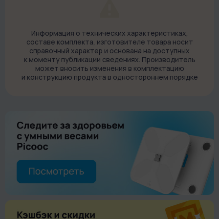
управление яркостью дисплея. Круги работают в нескольких
режимах:
градиентная смена цвета;
Информация о технических характеристиках,
составе комплекта, изготовителе товара носит
пульсация;
справочный характер и основана на доступных
к моменту публикации сведениях. Производитель
постоянное свечение.
может вносить изменения в комплектацию
и конструкцию продукта в одностороннем порядке
Функция беспроводной зарядки работает со всеми
устройствами со стандартом Qi. Для начала зарядки
поместите гаджет на верхнюю часть корпуса — зарядка
начнется автоматически.