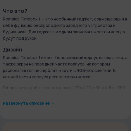
Что это?
Rombica Timebox 1 — это необычный гаджет, совмещающий в
себе функцию беспроводного зарядного устройства и
будильника. Два гаджета в одном экономят место и всегда
будут под рукой.
Дизайн
Rombica Timebox 1 имеет белоснежный корпус из пластика, а
также экран на передней части корпуса, на котором
располагается циферблат и круги с RGB-подсветкой. В
нижней части корпуса расположены ножки.
Габариты устройства составляют 170 × 110 × 90 мм. Вес 360
грамм.
Развернуть описание
Как это работает?
Для начала работы подключите гаджет к сети. Управление
устройством происходит посредством сенсора. Timebox 1
имеет несколько режимов подсветки, также возможно