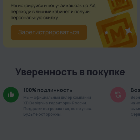
Уверенность в покупке
100% подлинность
Воз
Мы — официальный дилер компании
Верн
XD Design на территории России.
на н
Подделки встречаются, но не у нас.
вы м
Будьте осторожны.
Серв