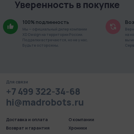
Уверенность в покупке
100% подлинность
Воз
Мы — официальный дилер компании
Верн
XD Design на территории России.
на н
Подделки встречаются, но не у нас.
вы м
Будьте осторожны.
Серв
Для связи
+7 499 322-34-68
hi@madrobots.ru
Доставка и оплата
О компании
Возврат и гарантия
Хроники