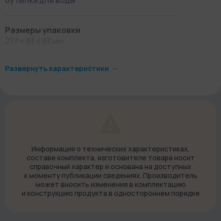
бутылка для воды
Размеры упаковки
277 х 83 х 83 мм
Развернуть характеристики
Вес в упаковке
260 г
Страна-производитель
Китай
Информация о технических характеристиках,
составе комплекта, изготовителе товара носит
Что в коробке
справочный характер и основана на доступных
Тритановая бутылка для воды Pinkah 1000 мл
к моменту публикации сведениях. Производитель
может вносить изменения в комплектацию
Документация
и конструкцию продукта в одностороннем порядке