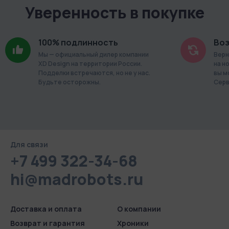
Уверенность в покупке
100% подлинность
Воз
Мы — официальный дилер компании
Верн
XD Design на территории России.
на н
Подделки встречаются, но не у нас.
вы м
Будьте осторожны.
Серв
Для связи
+7 499 322-34-68
hi@madrobots.ru
Доставка и оплата
О компании
Возврат и гарантия
Хроники