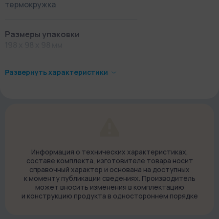
термокружка
Размеры упаковки
198 х 98 х 98 мм
Развернуть характеристики
Вес в упаковке
404 г
Страна-производитель
Китай
Информация о технических характеристиках,
составе комплекта, изготовителе товара носит
Что в коробке
справочный характер и основана на доступных
Термокружка Pinkah 430 мл
к моменту публикации сведениях. Производитель
может вносить изменения в комплектацию
Документация
и конструкцию продукта в одностороннем порядке