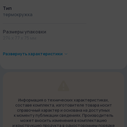
Тип
термокружка
Размеры упаковки
274 х 77 х 75 мм
Развернуть характеристики
Вес в упаковке
433 г
Страна-производитель
Китай
Информация о технических характеристиках,
составе комплекта, изготовителе товара носит
Что в коробке
справочный характер и основана на доступных
Термокружка с кнопкой Pinkah 700 мл
к моменту публикации сведениях. Производитель
может вносить изменения в комплектацию
Документация
и конструкцию продукта в одностороннем порядке