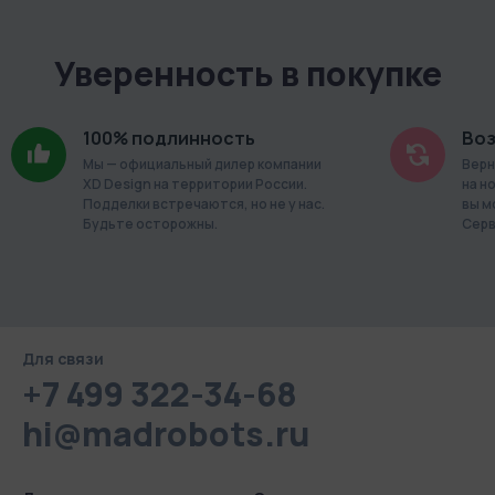
Уверенность в покупке
100% подлинность
Воз
Мы — официальный дилер компании
Верн
XD Design на территории России.
на н
Подделки встречаются, но не у нас.
вы м
Будьте осторожны.
Серв
Для связи
+7 499 322-34-68
hi@madrobots.ru