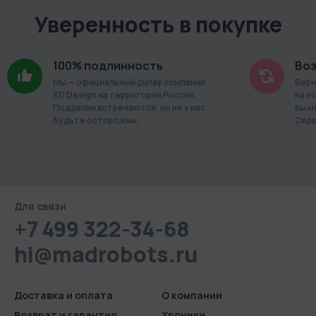
Уверенность в покупке
100% подлинность
Воз
Мы — официальный дилер компании
Верн
XD Design на территории России.
на н
Подделки встречаются, но не у нас.
вы м
Будьте осторожны.
Серв
Для связи
+7 499 322-34-68
hi@madrobots.ru
Доставка и оплата
О компании
Возврат и гарантия
Хроники