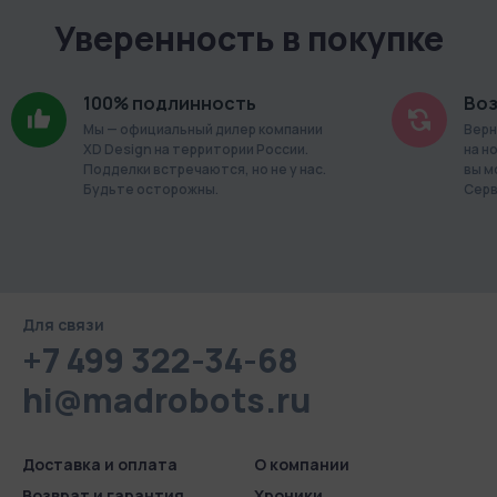
Уверенность в покупке
100% подлинность
Воз
Мы — официальный дилер компании
Верн
XD Design на территории России.
на н
Подделки встречаются, но не у нас.
вы м
Будьте осторожны.
Серв
Для связи
+7 499 322-34-68
hi@madrobots.ru
Доставка и оплата
О компании
Возврат и гарантия
Хроники