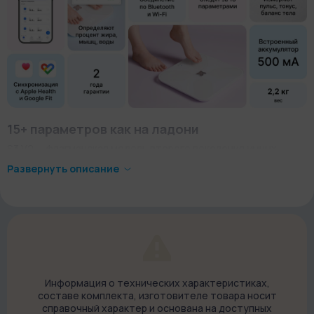
15+ параметров как на ладони
S3 V2 — флагманская модель второго поколения умных
весов Picooc. Теперь держать себя в форме и следить за
Развернуть описание
здоровьем гораздо проще! Все — благодаря повышенной
точности при определении состава тела и новым
параметрам: измерение пульса, тонуса и баланса тела.
Информация о технических характеристиках,
составе комплекта, изготовителе товара носит
справочный характер и основана на доступных