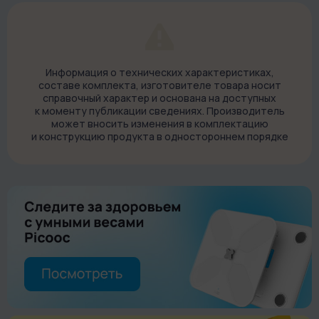
делает массаж эффективнее.
Прибор надежно лежит в руке благодаря продуманному
дизайну и миниатюрным размерам — всего 11 х 15 см. MG-Y1
удобно использовать дома и в дороге, для самомассажа и
Информация о технических характеристиках,
составе комплекта, изготовителе товара носит
для профессиональных процедур. Весит массажер всего
справочный характер и основана на доступных
400 г.
к моменту публикации сведениях. Производитель
может вносить изменения в комплектацию
Тепловой массаж
и конструкцию продукта в одностороннем порядке
С помощью MG-Y1 можно проводить тепловой массаж.
Специальная насадка нагревается от 36 ℃ до 45 ℃. Можно
прогреть мышцы в статичном режиме или совместить
прогревание с массажем. Тепло стимулирует
кровообращение в тканях и способствует улучшению
мышечной подвижности.
4 скорости работы и 2 режима
При помощи кнопки на корпусе можно включить одну из 4
скоростей работы: от 1200 до 2200 об./мин. На выбор — два
режима: статичный для равномерного прогревания мышц и