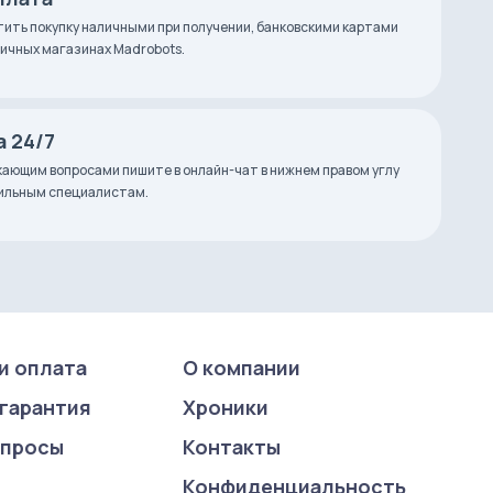
ить покупку наличными при получении, банковскими картами
зничных магазинах Madrobots.
 24/7
ающим вопросами пишите в онлайн-чат в нижнем правом углу
фильным специалистам.
и оплата
О компании
 гарантия
Хроники
опросы
Контакты
Конфиденциаль­ность