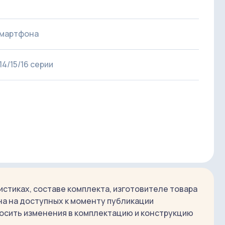
смартфона
14/15/16 серии
волокно, магниты, металл
0° (ландшафт), 60° (float-режим)
стиках, составе комплекта, изготовителе товара
на на доступных к моменту публикации
осить изменения в комплектацию и конструкцию