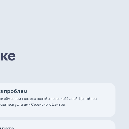
пке
ез проблем
ли обменяем товар на новый в течение 14 дней. Целый год
оваться услугами Сервисного Центра.
плата