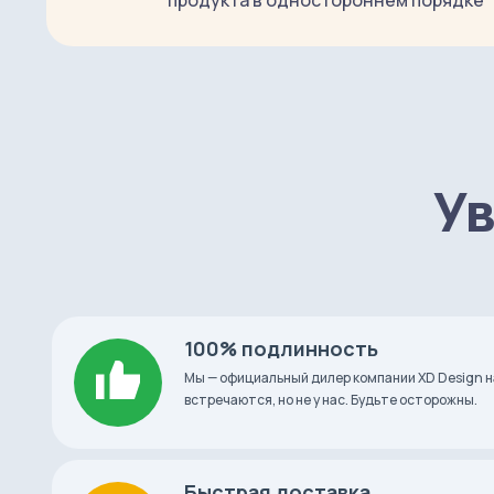
Что в коробке
Кошелек-подставка для смартфона MOFT Flash 
Документация
Ув
100% подлинность
Мы — официальный дилер компании XD Design н
встречаются, но не у нас. Будьте осторожны.
Быстрая доставка