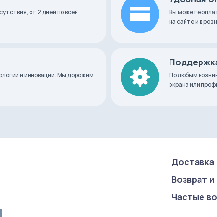
сутствия, от 2 дней по всей
Вы можете оплат
на сайте и в ро
Поддержка
нологий и инноваций. Мы дорожим
По любым возник
экрана или про
Доставка 
Возврат и
Частые в
u