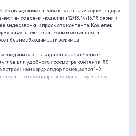
S025 объединяет в себе компактный кардхолдер и
местим со всеми моделями 12/13/14/15/16 серии и
ree видеозвонки и просмотр контента. Кошелек
армирован стекловолокном и металлом, а
жет без необходимости зажимов.
рисоединить его к задней панели iPhone с
 углов для удобного просмотра контента: 60°
 Во встроенный кардхолдер помещается 1–2
карту легко благодаря специальному вырезу.