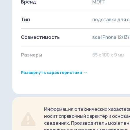
Бренд
MOFT
Тип
подставка для 
Совместимость
все iPhone 12/13/
Размеры
65 х 100 х 9 мм
Материал
экокожа, стекло
Развернуть характеристики
Вес
75 г
Углы
60° (портрет), 6
Информация о технических характери
носит справочный характер и основа
сведениях. Производитель может вн
Страна-производитель
Китай
продукта в одностороннем порядке