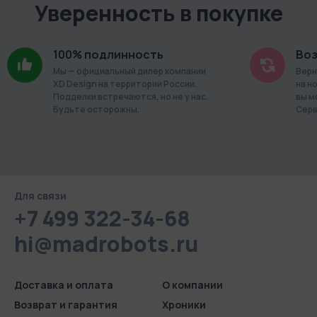
Уверенность в покупке
100% подлинность
Воз
Мы — официальный дилер компании
Верн
XD Design на территории России.
на н
Подделки встречаются, но не у нас.
вы м
Будьте осторожны.
Серв
Для связи
+7 499 322-34-68
hi@madrobots.ru
Доставка и оплата
О компании
Возврат и гарантия
Хроники