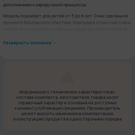
дополнением к наряду юной принцессы.
Модель подойдет для детей от 3 до 8 лет. Очки сделаны из
прочного безопасного пластика, благодаря этому они очень
легкие. Их можно носить часами, они не оставят следов на
переносице. Для ухода за линзами понадобится мягкая
тряпочка.
Развернуть описание
Информация о технических характеристиках,
составе комплекта, изготовителе товара носит
справочный характер и основана на доступных
к моменту публикации сведениях. Производитель
может вносить изменения в комплектацию
и конструкцию продукта в одностороннем порядке