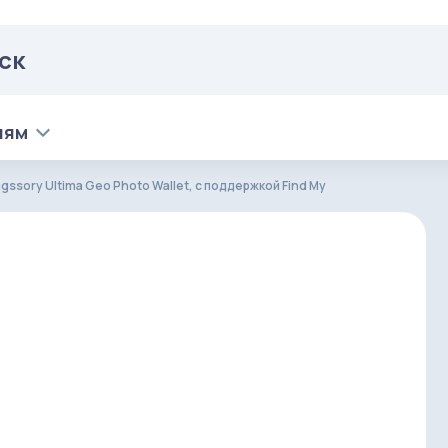
лям
sory Ultima Geo Photo Wallet, с поддержкой Find My