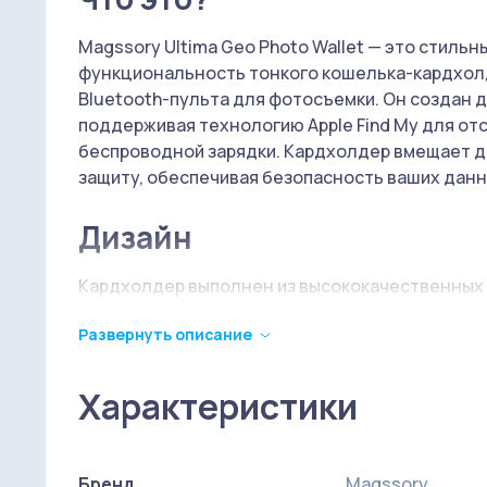
Magssory Ultima Geo Photo Wallet — это стильн
функциональность тонкого кошелька-кардхолд
Bluetooth-пульта для фотосъемки. Он создан д
поддерживая технологию Apple Find My для от
беспроводной зарядки. Кардхолдер вмещает до
защиту, обеспечивая безопасность ваших данн
Дизайн
Кардхолдер выполнен из высококачественных м
использованием вставок из нержавеющей стали
Развернуть описание
считывания и кражи данных предусмотрена спе
электромагнитного излучения. Размеры аксессуа
всего 115 грамм. Фиксация к смартфону осущес
Характеристики
что гарантирует надежное сцепление с устро
конструкции предусмотрена складная подста
вертикально или горизонтально. На корпусе т
Бренд
Magssory