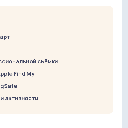
карт
ессиональной съёмки
pple Find My
agSafe
 и активности