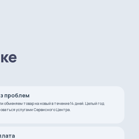
пке
ез проблем
ли обменяем товар на новый в течение 14 дней. Целый год
оваться услугами Сервисного Центра.
плата