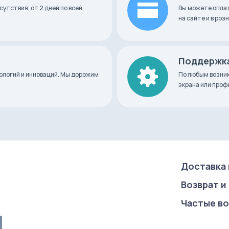
сутствия, от 2 дней по всей
Вы можете оплат
на сайте и в ро
Поддержка
нологий и инноваций. Мы дорожим
По любым возник
экрана или про
Доставка 
Возврат и
Частые в
u