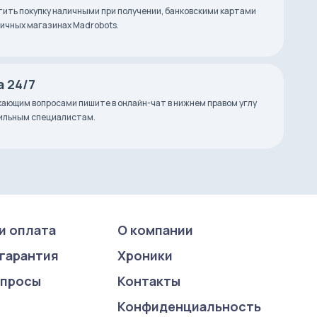
ить покупку наличными при получении, банковскими картами
зничных магазинах Madrobots.
 24/7
ающим вопросами пишите в онлайн-чат в нижнем правом углу
фильным специалистам.
и оплата
О компании
 гарантия
Хроники
опросы
Контакты
Конфиденциаль­ность