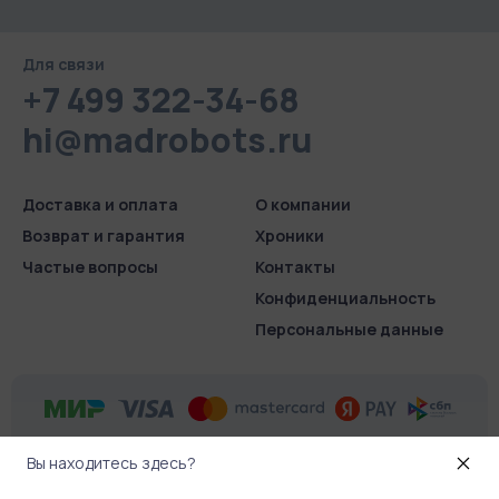
Для связи
+7 499 322-34-68
hi@madrobots.ru
Доставка и оплата
О компании
Возврат и гарантия
Хроники
Частые вопросы
Контакты
Конфиденциаль­ность
Персональные данные
Вы находитесь здесь?
© 2026 Madrobots.ru
.
Все права защищены