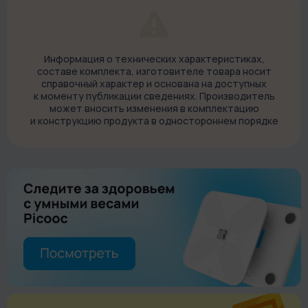
Вырезать удобно с помощью линейки и канцелярского ножа.
Затем согните детали в обозначенных местах и склейте с
помощью клея. Бумага не размокнет от клея, а сам клей не
создает подтеки.
Информация о технических характеристиках,
составе комплекта, изготовителе товара носит
справочный характер и основана на доступных
к моменту публикации сведениях. Производитель
может вносить изменения в комплектацию
и конструкцию продукта в одностороннем порядке