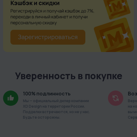
Уверенность в покупке
100% подлинность
Воз
Мы — официальный дилер компании
Верн
XD Design на территории России.
на н
Подделки встречаются, но не у нас.
вы м
Будьте осторожны.
Серв