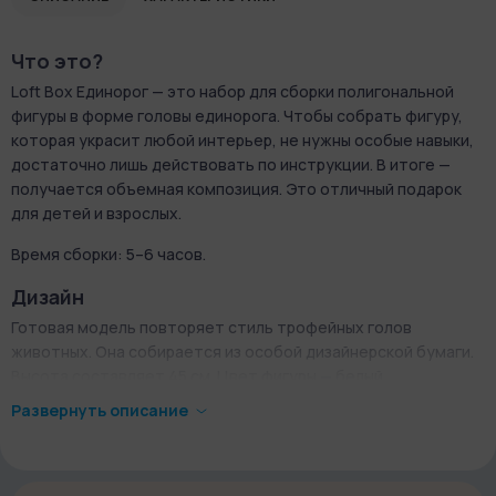
Что это?
Loft Box Единорог — это набор для сборки полигональной
фигуры в форме головы единорога. Чтобы собрать фигуру,
которая украсит любой интерьер, не нужны особые навыки,
достаточно лишь действовать по инструкции. В итоге —
получается объемная композиция. Это отличный подарок
для детей и взрослых.
Время сборки: 5–6 часов.
Дизайн
Готовая модель повторяет стиль трофейных голов
животных. Она собирается из особой дизайнерской бумаги.
Высота составляет 45 см. Цвет фигуры — белый.
Развернуть описание
Как это работает?
Следуйте развертке со схемой-чертежом, нанесенной на
бумаге, а затем разрежьте детали для комфортной работы.