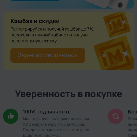
Уверенность в покупке
100% подлинность
Воз
Мы — официальный дилер компании
Верн
XD Design на территории России.
на н
Подделки встречаются, но не у нас.
вы м
Будьте осторожны.
Серв