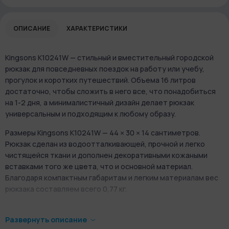
ОПИСАНИЕ
ХАРАКТЕРИСТИКИ
Kingsons K10241W — стильный и вместительный городской
рюкзак для повседневных поездок на работу или учебу,
прогулок и коротких путешествий. Объема 16 литров
достаточно, чтобы сложить в него все, что понадобиться
на 1-2 дня, а минималистичный дизайн делает рюкзак
универсальным и подходящим к любому образу.
Размеры Kingsons K10241W — 44 × 30 × 14 сантиметров.
Рюкзак сделан из ​водоотталкивающей, прочной и легко
чистящейся ткани и дополнен декоративными кожаными
вставками того же цвета, что и основной материал.
Благодаря компактным габаритам и легким материалам вес
рюкзака составляем всего 0,77 кг.
Kingsons K10241W обладает продуманной системой
хранения, так что каждая вещь в рюкзаке всегда будет под
Развернуть описание