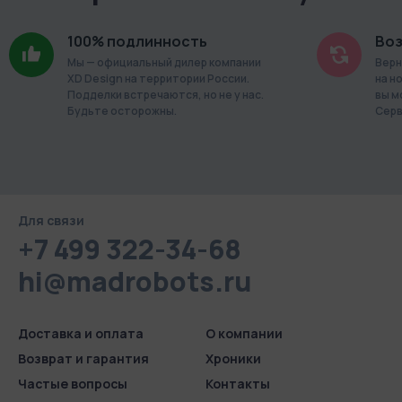
Freemium
Удаленный просмотр локальной записи за последние 8
100% подлинность
Воз
часов
Мы — официальный дилер компании
Верн
XD Design на территории России.
на н
Количество пользователей: 1
Подделки встречаются, но не у нас.
вы м
До 10 минут экспорт видео в формат MP4
Будьте осторожны.
Серв
1 камера на аккаунте
Online
Неограниченный удаленный просмотр локальной записи
Для связи
Количество пользователей: 25
+7 499 322-34-68
До 8 часов экспорт видео в формат MP4
hi@madrobots.ru
Публичные трансляции
Cloud
Доставка и оплата
О компании
Возврат и гарантия
Хроники
Неограниченный удаленный просмотр локальной записи
Частые вопросы
Контакты
Количество пользователей: 25