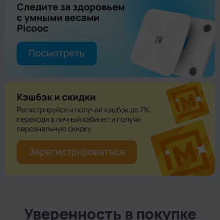
динамик позволяют не только слышать, что происходит,
но и говорить через камеру.
Обнаружение движения и звука:
Leo 360 может
автоматически начинать запись при обнаружении
движения или звука, а также отправлять уведомления на
мобильное устройство.
Ночное видение:
ИК-подсветка позволяет получать
качественное изображение при съемке в темноте,
позволяя видеть до 10 метров.
Облачное хранилище Ivideon:
позволяет сохранять
видеозаписи в облаке и получать к ним доступ из любой
точки мира через мобильное приложение. К интернету
камера подключается по Wi-Fi.
Возможности приложения Ivideon
При подключении камеры вы можете воспользоваться
бесплатным тарифом Freemium — или подключить один из
платных тарифов.
Уверенность в покупке