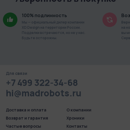
часов
Количество пользователей: 1
100% подлинность
Воз
До 10 минут экспорт видео в формат MP4
Мы — официальный дилер компании
Верн
XD Design на территории России.
на н
1 камера на аккаунте
Подделки встречаются, но не у нас.
вы м
Будьте осторожны.
Серв
Online
Неограниченный удаленный просмотр локальной записи
Количество пользователей: 25
До 8 часов экспорт видео в формат MP4
Для связи
+7 499 322-34-68
Публичные трансляции
hi@madrobots.ru
Cloud
Неограниченный удаленный просмотр локальной записи
Доставка и оплата
О компании
Количество пользователей: 25
Возврат и гарантия
Хроники
До 8 часов экспорт видео в формат MP4
Частые вопросы
Контакты
Публичные трансляции