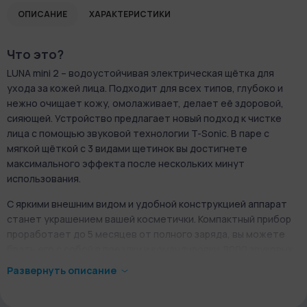
ОПИСАНИЕ
ХАРАКТЕРИСТИКИ
Что это?
LUNA mini 2 – водоустойчивая электрическая щётка для
ухода за кожей лица. Подходит для всех типов, глубоко и
нежно очищает кожу, омолаживает, делает её здоровой,
сияющей. Устройство предлагает новый подход к чистке
лица с помощью звуковой технологии T-Sonic. В паре с
мягкой щёткой с 3 видами щетинок вы достигнете
максимального эффекта после нескольких минут
использования.
С яркими внешним видом и удобной конструкцией аппарат
станет украшением вашей косметички. Компактный прибор
проработает до 5 месяцев от полного заряда, вы можете
брать его с собой в поездки и командировки. 8000 звуковых
пульсаций в минуту, направленные через нежные щетинки,
Развернуть описание
помогут коже оставаться свежей и красивой.
Дизайн