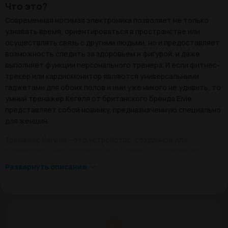
Что это?
Современная носимая электроника позволяет не только
узнавать время, ориентироваться в пространстве или
осуществлять связь с другими людьми, но и предоставляет
возможность следить за здоровьем и фигурой, и даже
выполняет функции персонального тренера. И если фитнес-
трекер или кардиомонитор являются универсальными
гаджетами для обоих полов и ими уже никого не удивить, то
умный тренажер Кегеля от британского бренда Elvie
представляет собой новинку, предназначенную специально
для женщин.
Тренажер Кегеля – это устройство, созданное для
тренировки мышц тазового дна. Гаджет изготовлен из
гипоаллергенного силикона, он идеально подходит для
Развернуть описание
выполнения упражнений Кегеля, а связь со смартфоном
позволяет контролировать эффективность тренировок.
Результат занятий с тренажером заметен уже после
недели использования.
Дизайн