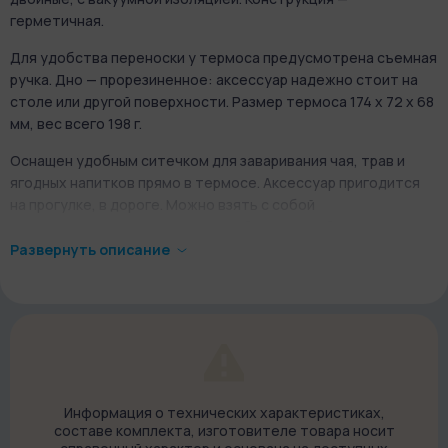
герметичная.
Для удобства переноски у термоса предусмотрена съемная
ручка. Дно — прорезиненное: аксессуар надежно стоит на
столе или другой поверхности. Размер термоса 174 х 72 х 68
мм, вес всего 198 г.
Оснащен удобным ситечком для заваривания чая, трав и
ягодных напитков прямо в термосе. Аксессуар пригодится
на прогулке, в дороге. Можно взять с собой
свежезаваренный напиток на учебу или на работу.
Развернуть описание
Информация о технических характеристиках,
составе комплекта, изготовителе товара носит