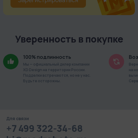
Уверенность в покупке
100% подлинность
Воз
Мы — официальный дилер компании
Верн
XD Design на территории России.
на н
Подделки встречаются, но не у нас.
вы м
Будьте осторожны.
Серв
Для связи
+7 499 322-34-68