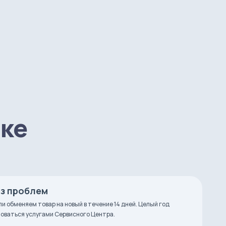
пке
ез проблем
ли обменяем товар на новый в течение 14 дней. Целый год
оваться услугами Сервисного Центра.