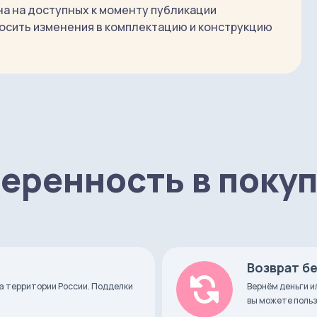
на на доступных к моменту публикации
осить изменения в комплектацию и конструкцию
 брелке
еренность в поку
смартфона
d 7+. За исключением Android-смартфонов без
ов Google Play: Huawei P8 Lite, Huawei P40 и
одели
Возврат б
а территории России. Подделки
Вернём деньги и
вы можете польз