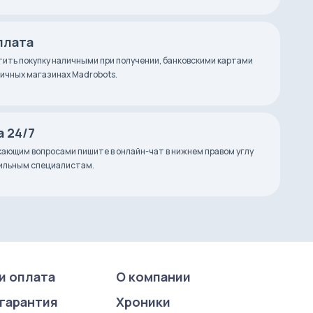
плата
ить покупку наличными при получении, банковскими картами
зничных магазинах Madrobots.
 24/7
ающим вопросами пишите в онлайн-чат в нижнем правом углу
фильным специалистам.
и оплата
О компании
 гарантия
Хроники